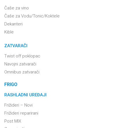
Čaše za vino
Čaše za Vodu/Tonic/Koktele
Dekanteri
Kible
ZATVARAČI
Twist off poklopac
Navojni zatvarači
Omnibus zatvarači
FRIGO
RASHLADNI UREĐAJI
Frižideri – Novi
Frižideri reparirani
Post MIX