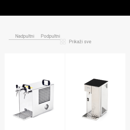
Nadpultni
Podpultni
Prikaži sve