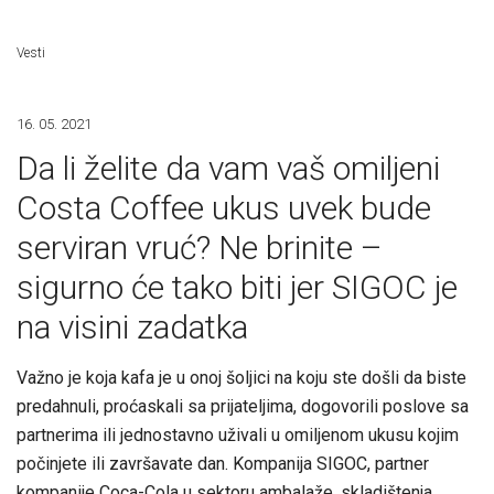
Vesti
16. 05. 2021
Da li želite da vam vaš omiljeni
Costa Coffee ukus uvek bude
serviran vruć? Ne brinite –
sigurno će tako biti jer SIGOC je
na visini zadatka
Važno je koja kafa je u onoj šoljici na koju ste došli da biste
predahnuli, proćaskali sa prijateljima, dogovorili poslove sa
partnerima ili jednostavno uživali u omiljenom ukusu kojim
počinjete ili završavate dan. Kompanija SIGOC, partner
kompanije Coca-Cola u sektoru ambalaže, skladištenja,