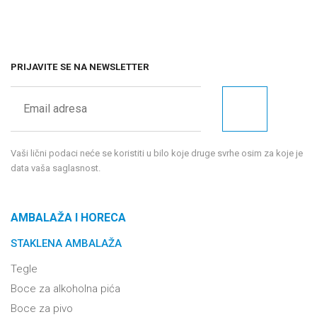
PRIJAVITE SE NA NEWSLETTER
Vaši lični podaci neće se koristiti u bilo koje druge svrhe osim za koje je
data vaša saglasnost.
AMBALAŽA I HORECA
STAKLENA AMBALAŽA
Tegle
Boce za alkoholna pića
Boce za pivo