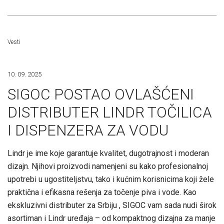
Vesti
10. 09. 2025
SIGOC POSTAO OVLAŠĆENI
DISTRIBUTER LINDR TOČILICA
I DISPENZERA ZA VODU
Lindr je ime koje garantuje kvalitet, dugotrajnost i moderan
dizajn. Njihovi proizvodi namenjeni su kako profesionalnoj
upotrebi u ugostiteljstvu, tako i kućnim korisnicima koji žele
praktična i efikasna rešenja za točenje piva i vode. Kao
ekskluzivni distributer za Srbiju , SIGOC vam sada nudi širok
asortiman i Lindr uređaja – od kompaktnog dizajna za manje