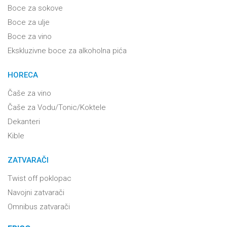
Boce za sokove
Boce za ulje
Boce za vino
Ekskluzivne boce za alkoholna pića
HORECA
Čaše za vino
Čaše za Vodu/Tonic/Koktele
Dekanteri
Kible
ZATVARAČI
Twist off poklopac
Navojni zatvarači
Omnibus zatvarači