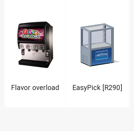
l
Flavor overload
EasyPick [R290]