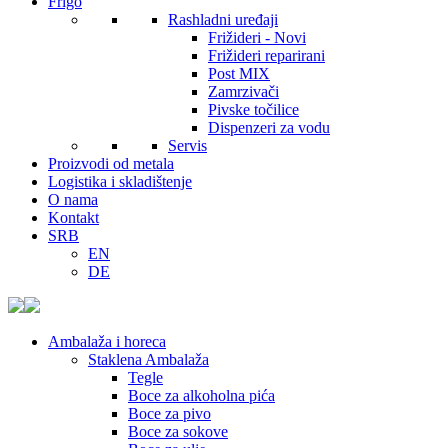
Frigo
Rashladni uređaji
Frižideri - Novi
Frižideri reparirani
Post MIX
Zamrzivači
Pivske točilice
Dispenzeri za vodu
Servis
Proizvodi od metala
Logistika i skladištenje
O nama
Kontakt
SRB
EN
DE
Ambalaža i horeca
Staklena Ambalaža
Tegle
Boce za alkoholna pića
Boce za pivo
Boce za sokove