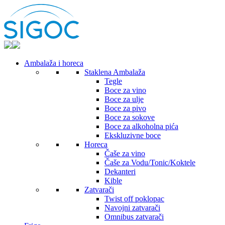
Ambalaža i horeca
Staklena Ambalaža
Tegle
Boce za vino
Boce za ulje
Boce za pivo
Boce za sokove
Boce za alkoholna pića
Ekskluzivne boce
Horeca
Čaše za vino
Čaše za Vodu/Tonic/Koktele
Dekanteri
Kible
Zatvarači
Twist off poklopac
Navojni zatvarači
Omnibus zatvarači