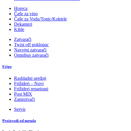
Horeca
Čaše za vino
Čaše za Vodu/Tonic/Koktele
Dekanteri
Kible
Zatvarači
Twist off poklopac
Navojni zatvarači
Omnibus zatvarači
Frigo
Rashladni uređaji
Frižideri – Novi
Frižideri reparirani
Post MIX
Zamrzivači
Servis
Proizvodi od metala