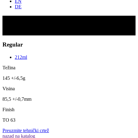
EN
DE
Regular
Scroll
Regular
212ml
Težina
145 +/-6,5g
Visina
85,5 +/-0,7mm
Finish
TO 63
Preuzmite tehnički crtež
nazad na katalog