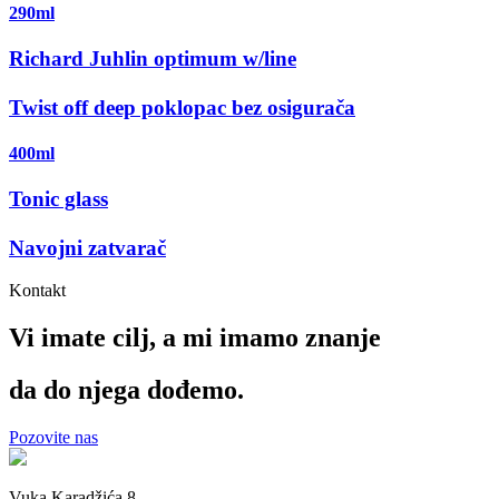
290ml
Richard Juhlin optimum w/line
Twist off deep poklopac bez osigurača
400ml
Tonic glass
Navojni zatvarač
Kontakt
Vi imate cilj, a mi imamo
znanje
da do njega dođemo.
Pozovite nas
Vuka Karadžića 8