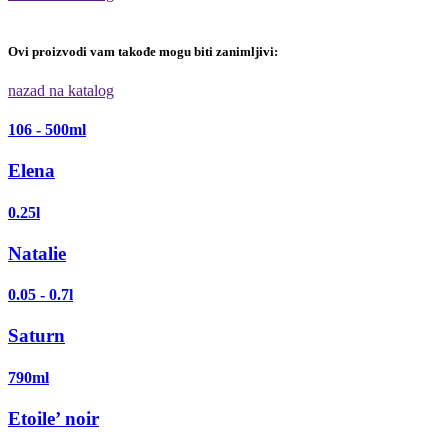
Ovi proizvodi vam takođe mogu biti zanimljivi:
nazad na katalog
106 - 500ml
Elena
0.25l
Natalie
0.05 - 0.7l
Saturn
790ml
Etoile’ noir