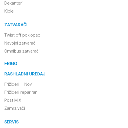
Dekanteri
Kible
ZATVARAČI
Twist off poklopac
Navojni zatvarači
Omnibus zatvarači
FRIGO
RASHLADNI UREĐAJI
Frižideri – Novi
Frižideri reparirani
Post MIX
Zamrzivači
SERVIS