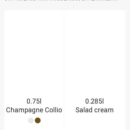
0.75l
0.285l
Champagne Collio
Salad cream
V