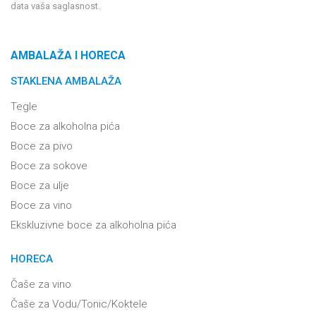
data vaša saglasnost.
AMBALAŽA I HORECA
STAKLENA AMBALAŽA
Tegle
Boce za alkoholna pića
Boce za pivo
Boce za sokove
Boce za ulje
Boce za vino
Ekskluzivne boce za alkoholna pića
HORECA
Čaše za vino
Čaše za Vodu/Tonic/Koktele