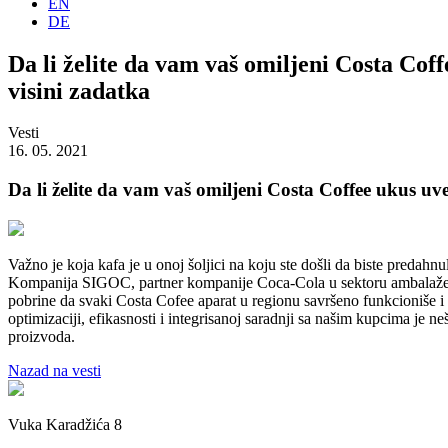
EN
DE
Da li želite da vam vaš omiljeni Costa Cof
visini zadatka
Vesti
16. 05. 2021
Da li želite da vam vaš omiljeni Costa Coffee ukus uv
Važno je koja kafa je u onoj šoljici na koju ste došli da biste predahn
Kompanija SIGOC, partner kompanije Coca-Cola u sektoru ambalaže, skl
pobrine da svaki Costa Cofee aparat u regionu savršeno funkcioniše i
optimizaciji, efikasnosti i integrisanoj saradnji sa našim kupcima je 
proizvoda.
Nazad na vesti
Vuka Karadžića 8