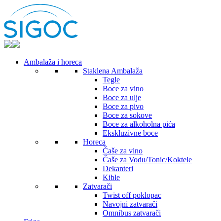
Ambalaža i horeca
Staklena Ambalaža
Tegle
Boce za vino
Boce za ulje
Boce za pivo
Boce za sokove
Boce za alkoholna pića
Ekskluzivne boce
Horeca
Čaše za vino
Čaše za Vodu/Tonic/Koktele
Dekanteri
Kible
Zatvarači
Twist off poklopac
Navojni zatvarači
Omnibus zatvarači