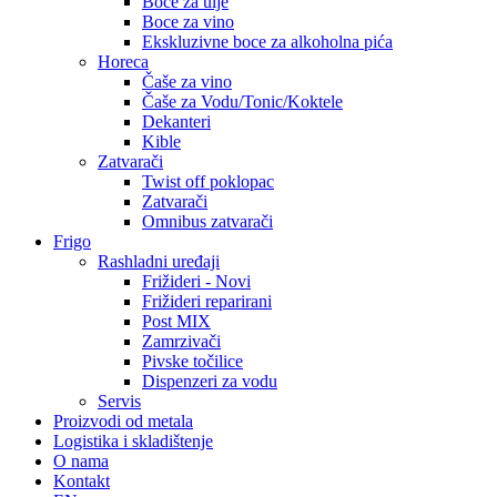
Boce za ulje
Boce za vino
Ekskluzivne boce za alkoholna pića
Horeca
Čaše za vino
Čaše za Vodu/Tonic/Koktele
Dekanteri
Kible
Zatvarači
Twist off poklopac
Zatvarači
Omnibus zatvarači
Frigo
Rashladni uređaji
Frižideri - Novi
Frižideri reparirani
Post MIX
Zamrzivači
Pivske točilice
Dispenzeri za vodu
Servis
Proizvodi od metala
Logistika i skladištenje
O nama
Kontakt