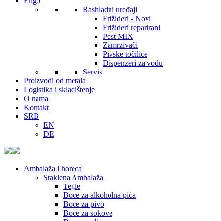
Frigo
Rashladni uređaji
Frižideri - Novi
Frižideri reparirani
Post MIX
Zamrzivači
Pivske točilice
Dispenzeri za vodu
Servis
Proizvodi od metala
Logistika i skladištenje
O nama
Kontakt
SRB
EN
DE
Ambalaža i horeca
Staklena Ambalaža
Tegle
Boce za alkoholna pića
Boce za pivo
Boce za sokove