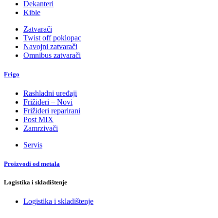
Dekanteri
Kible
Zatvarači
Twist off poklopac
Navojni zatvarači
Omnibus zatvarači
Frigo
Rashladni uređaji
Frižideri – Novi
Frižideri reparirani
Post MIX
Zamrzivači
Servis
Proizvodi od metala
Logistika i skladištenje
Logistika i skladištenje