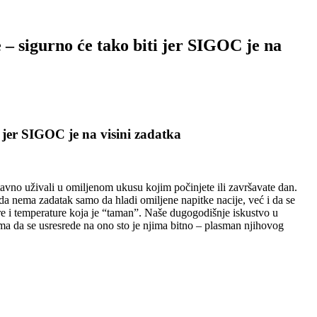
 – sigurno će tako biti jer SIGOC je na
i jer SIGOC je na visini zadatka
ostavno uživali u omiljenom ukusu kojim počinjete ili završavate dan.
da nema zadatak samo da hladi omiljene napitke nacije, već i da se
re i temperature koja je “taman”. Naše dugogodišnje iskustvo u
tima da se usresrede na ono sto je njima bitno – plasman njihovog