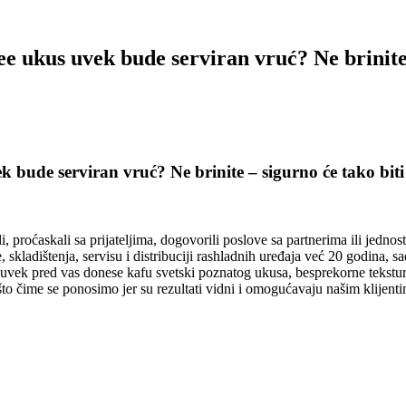
fee ukus uvek bude serviran vruć? Ne brinite
ek bude serviran vruć? Ne brinite – sigurno će tako bit
uli, proćaskali sa prijateljima, dogovorili poslove sa partnerima ili jedn
adištenja, servisu i distribuciji rashladnih uređaja već 20 godina, sa
 uvek pred vas donese kafu svetski poznatog ukusa, besprekorne tekstu
nešto čime se ponosimo jer su rezultati vidni i omogućavaju našim klijen