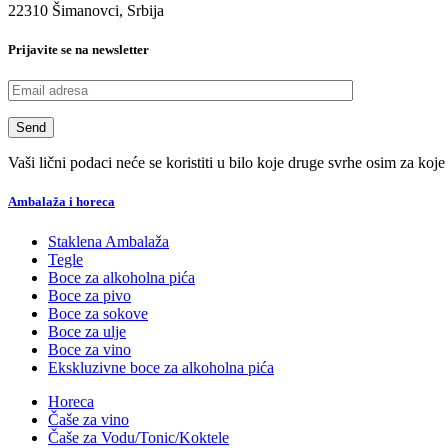
22310 Šimanovci, Srbija
Prijavite se na newsletter
Vaši lični podaci neće se koristiti u bilo koje druge svrhe osim za koje
Ambalaža i horeca
Staklena Ambalaža
Tegle
Boce za alkoholna pića
Boce za pivo
Boce za sokove
Boce za ulje
Boce za vino
Ekskluzivne boce za alkoholna pića
Horeca
Čaše za vino
Čaše za Vodu/Tonic/Koktele