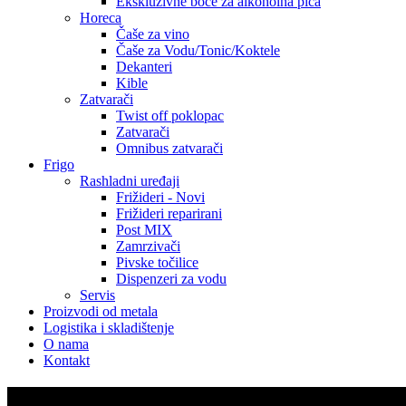
Ekskluzivne boce za alkoholna pića
Horeca
Čaše za vino
Čaše za Vodu/Tonic/Koktele
Dekanteri
Kible
Zatvarači
Twist off poklopac
Zatvarači
Omnibus zatvarači
Frigo
Rashladni uređaji
Frižideri - Novi
Frižideri reparirani
Post MIX
Zamrzivači
Pivske točilice
Dispenzeri za vodu
Servis
Proizvodi od metala
Logistika i skladištenje
O nama
Kontakt
KEG FILLER S-TYPE