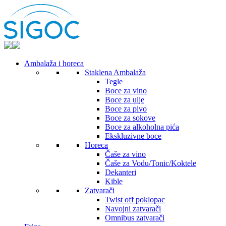
Ambalaža i horeca
Staklena Ambalaža
Tegle
Boce za vino
Boce za ulje
Boce za pivo
Boce za sokove
Boce za alkoholna pića
Ekskluzivne boce
Horeca
Čaše za vino
Čaše za Vodu/Tonic/Koktele
Dekanteri
Kible
Zatvarači
Twist off poklopac
Navojni zatvarači
Omnibus zatvarači