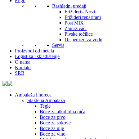
Frigo
Rashladni uređaji
Frižideri - Novi
Frižideri reparirani
Post MIX
Zamrzivači
Pivske točilice
Dispenzeri za vodu
Servis
Proizvodi od metala
Logistika i skladištenje
O nama
Kontakt
SRB
Ambalaža i horeca
Staklena Ambalaža
Tegle
Boce za alkoholna pića
Boce za pivo
Boce za sokove
Boce za ulje
Boce za vino