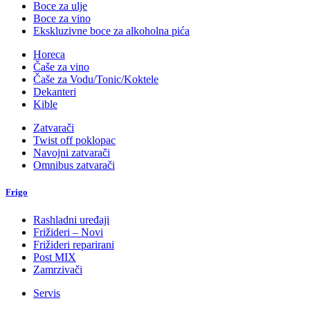
Boce za ulje
Boce za vino
Ekskluzivne boce za alkoholna pića
Horeca
Čaše za vino
Čaše za Vodu/Tonic/Koktele
Dekanteri
Kible
Zatvarači
Twist off poklopac
Navojni zatvarači
Omnibus zatvarači
Frigo
Rashladni uređaji
Frižideri – Novi
Frižideri reparirani
Post MIX
Zamrzivači
Servis