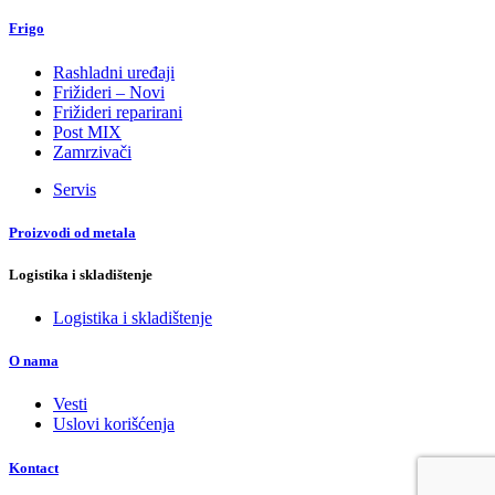
Frigo
Rashladni uređaji
Frižideri – Novi
Frižideri reparirani
Post MIX
Zamrzivači
Servis
Proizvodi od metala
Logistika i skladištenje
Logistika i skladištenje
O nama
Vesti
Uslovi korišćenja
Kontact