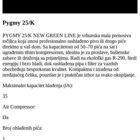
Scroll
Pygmy 25/K
PYGMY 25/K NEW GREEN LINE je vrhunska mala prenosiva
točilica koja unosi profesionalno rashlađeno pivo ili drugo piće
direktno u vaš dom. Sa kapacitetom od 50–70 pića na sat i
ugrađenim tihim kompresorom, idealna je za proslave, baštenske
zabave ili druženja sa prijateljima. Radi na ekološki gas R-290, štedi
energiju i brzo hladi, dok rashlađena pipa i filter za vazduh
obezbeđuju besprekoran kvalitet. Kompaktna i izrađena od
nerđajućeg čelika, pouzdan je i praktičan izbor za svako okupljanje.
Maksimalni kapacitet hlađenja (l/h):
35
Air Compressor:
Da
Broj ohlađenih pića:
1