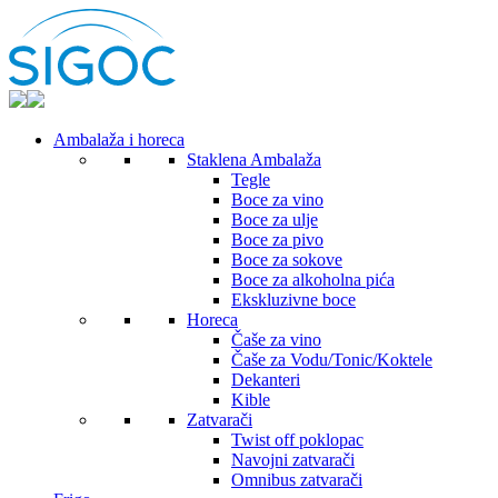
Ambalaža i horeca
Staklena Ambalaža
Tegle
Boce za vino
Boce za ulje
Boce za pivo
Boce za sokove
Boce za alkoholna pića
Ekskluzivne boce
Horeca
Čaše za vino
Čaše za Vodu/Tonic/Koktele
Dekanteri
Kible
Zatvarači
Twist off poklopac
Navojni zatvarači
Omnibus zatvarači