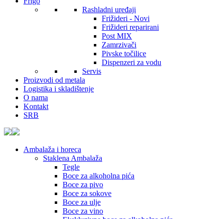
Frigo
Rashladni uređaji
Frižideri - Novi
Frižideri reparirani
Post MIX
Zamrzivači
Pivske točilice
Dispenzeri za vodu
Servis
Proizvodi od metala
Logistika i skladištenje
O nama
Kontakt
SRB
Ambalaža i horeca
Staklena Ambalaža
Tegle
Boce za alkoholna pića
Boce za pivo
Boce za sokove
Boce za ulje
Boce za vino