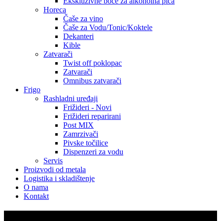
Ekskluzivne boce za alkoholna pića
Horeca
Čaše za vino
Čaše za Vodu/Tonic/Koktele
Dekanteri
Kible
Zatvarači
Twist off poklopac
Zatvarači
Omnibus zatvarači
Frigo
Rashladni uređaji
Frižideri - Novi
Frižideri reparirani
Post MIX
Zamrzivači
Pivske točilice
Dispenzeri za vodu
Servis
Proizvodi od metala
Logistika i skladištenje
O nama
Kontakt
Pygmy 25/K