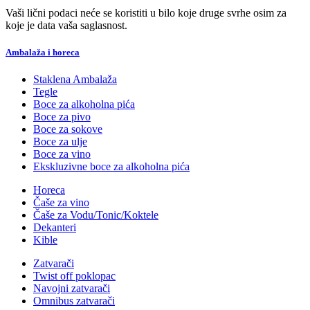
Vaši lični podaci neće se koristiti u bilo koje druge svrhe osim za
koje je data vaša saglasnost.
Ambalaža i horeca
Staklena Ambalaža
Tegle
Boce za alkoholna pića
Boce za pivo
Boce za sokove
Boce za ulje
Boce za vino
Ekskluzivne boce za alkoholna pića
Horeca
Čaše za vino
Čaše za Vodu/Tonic/Koktele
Dekanteri
Kible
Zatvarači
Twist off poklopac
Navojni zatvarači
Omnibus zatvarači