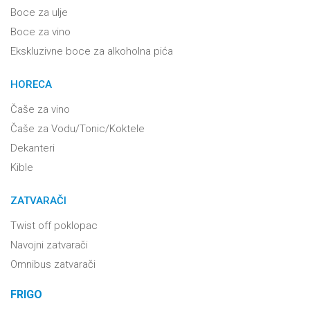
Boce za ulje
Boce za vino
Ekskluzivne boce za alkoholna pića
HORECA
Čaše za vino
Čaše za Vodu/Tonic/Koktele
Dekanteri
Kible
ZATVARAČI
Twist off poklopac
Navojni zatvarači
Omnibus zatvarači
FRIGO