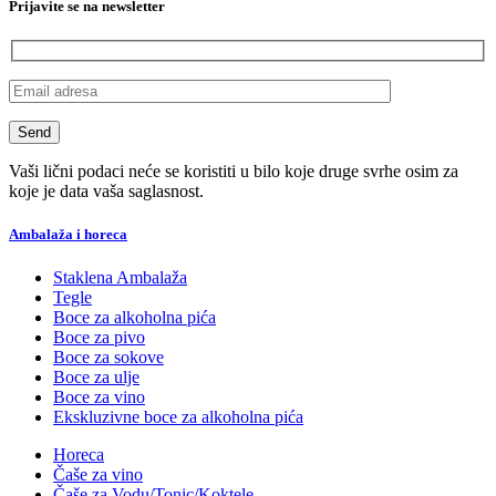
Prijavite se na newsletter
Vaši lični podaci neće se koristiti u bilo koje druge svrhe osim za
koje je data vaša saglasnost.
Ambalaža i horeca
Staklena Ambalaža
Tegle
Boce za alkoholna pića
Boce za pivo
Boce za sokove
Boce za ulje
Boce za vino
Ekskluzivne boce za alkoholna pića
Horeca
Čaše za vino
Čaše za Vodu/Tonic/Koktele