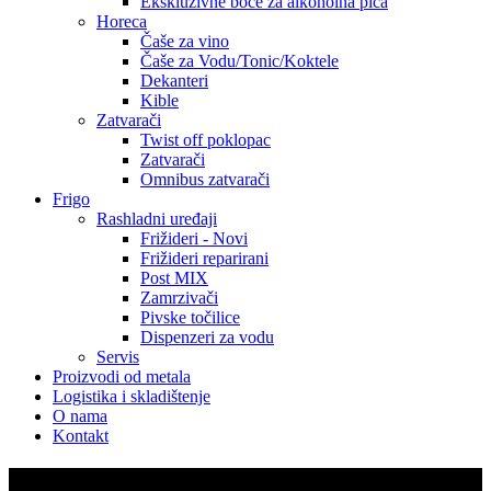
Ekskluzivne boce za alkoholna pića
Horeca
Čaše za vino
Čaše za Vodu/Tonic/Koktele
Dekanteri
Kible
Zatvarači
Twist off poklopac
Zatvarači
Omnibus zatvarači
Frigo
Rashladni uređaji
Frižideri - Novi
Frižideri reparirani
Post MIX
Zamrzivači
Pivske točilice
Dispenzeri za vodu
Servis
Proizvodi od metala
Logistika i skladištenje
O nama
Kontakt
LINDR Tube