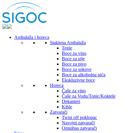
Ambalaža i horeca
Staklena Ambalaža
Tegle
Boce za vino
Boce za ulje
Boce za pivo
Boce za sokove
Boce za alkoholna pića
Ekskluzivne boce
Horeca
Čaše za vino
Čaše za Vodu/Tonic/Koktele
Dekanteri
Kible
Zatvarači
Twist off poklopac
Navojni zatvarači
Omnibus zatvarači