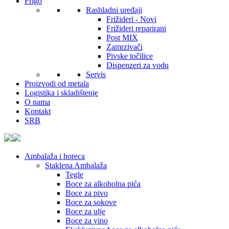
Frigo
Rashladni uređaji
Frižideri - Novi
Frižideri reparirani
Post MIX
Zamrzivači
Pivske točilice
Dispenzeri za vodu
Servis
Proizvodi od metala
Logistika i skladištenje
O nama
Kontakt
SRB
Ambalaža i horeca
Staklena Ambalaža
Tegle
Boce za alkoholna pića
Boce za pivo
Boce za sokove
Boce za ulje
Boce za vino