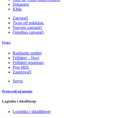
Dekanteri
Kible
Zatvarači
Twist off poklopac
Navojni zatvarači
Omnibus zatvarači
Frigo
Rashladni uređaji
Frižideri – Novi
Frižideri reparirani
Post MIX
Zamrzivači
Servis
Proizvodi od metala
Logistika i skladištenje
Logistika i skladištenje